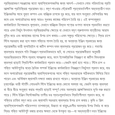
প্রক্রিয়াকরণ সরঞ্জামের মতো অ্যাপ্লিকেশনগুলির জন্য আদর্শ—যেখানে লোড পরিবর্তনের প্রতি
তাত্ক্ষণিক প্রতিক্রিয়া প্রয়োজন হয়। মসৃণ পাওয়ার স্ট্রোকটি প্রত্যাবর্তনশীল অভ্যন্তরীণ দহন
ইঞ্জিনগুলির সাথে যুক্ত কম্পন এবং যান্ত্রিক চাপকে দূর করে, যার ফলে সংযুক্ত মেশিনারির ক্ষয়
কমে এবং অপারেটরদের জন্য আরও সুখকর কাজের পরিবেশ তৈরি হয়। এই কম্পনমুক্ত
কার্যকারিতা বিশেষভাবে মূল্যবান, যেখানে যান্ত্রিক বিঘ্নন পণ্যের গুণগত মানকে প্রভাবিত করতে
পারে এমন নির্ভুল উৎপাদন প্রক্রিয়াগুলির ক্ষেত্রে বা যেখানে মসৃণ প্রুপালশন যাত্রীদের আরাম
বৃদ্ধি করে এবং জাহাজের হালের উপর চাপ কমায়—এমন সমুদ্র পরিবেশের ক্ষেত্রে। স্থির চাপে
স্টিম সরবরাহ করা হলে সমান শক্তির পালস তৈরি হয়, যা অন্যান্য ইঞ্জিন প্রকারের জন্য
প্রয়োজনীয় ভারী ফ্লাইহুইল বা জটিল কম্পন দমন ব্যবস্থার প্রয়োজন দূর করে। গভার্নর
ব্যবস্থার মাধ্যমে গতি নিয়ন্ত্রণ স্বাভাবিকভাবে ঘটে, যা লোডের প্রয়োজনীয়তা অনুযায়ী
স্বয়ংক্রিয়ভাবে স্টিম প্রবাহ সামঞ্জস্য করে, ফলে ইলেকট্রনিক নিয়ন্ত্রণ বা জটিল ফিডব্যাক
ব্যবস্থা ছাড়াই স্থিতিশীল কার্যকারিতা প্রদান করে—যেগুলি ব্যর্থ হতে পারে। স্টিম চাপ ও
শক্তি আউটপুটের মধ্যে রৈখিক সম্পর্ক ইঞ্জিনের কার্যকারিতা নিয়ন্ত্রণে নির্ভুলতা প্রদান করে, যার
ফলে অপারেটররা প্রয়োজনীয় অ্যাপ্লিকেশনের সাথে শক্তি সরবরাহকে সঠিকভাবে মিলিয়ে নিতে
পারেন এবং অপ্টিমাল জ্বালানি দক্ষতা বজায় রাখতে পারেন। অন্যান্য ইঞ্জিন প্রকারের জন্য
চ্যালেঞ্জিং ভারী স্টার্টিং লোডগুলি স্টিম ইঞ্জিনের জন্য কোনো সমস্যা নয়, যেগুলি ক্লাচ ব্যবস্থা
বা ধীরে ধীরে সংযুক্ত করার পদ্ধতি ছাড়াই সম্পূর্ণ লোড অবস্থায় তাত্ক্ষণিকভাবে ঘূর্ণন শুরু করতে
পারে। স্টিম ইঞ্জিন সিস্টেমগুলির তাপীয় ভর স্বতঃস্ফূর্তভাবে স্থিতিশীলতা প্রদান করে, যা
শক্তির চাহিদা মসৃণ করে এবং জ্বালানি সরবরাহ ব্যবস্থার উপর চাপ কমায়। কৃষি ও শিল্প
অ্যাপ্লিকেশনগুলি পরিবেশগত তাপমাত্রা, উচ্চতা বা বায়ুমণ্ডলীয় অবস্থার উপর নির্ভর না করে
স্থির শক্তি আউটপুট বজায় রাখার ক্ষমতা থেকে উপকৃত হয়—যা অভ্যন্তরীণ দহন ইঞ্জিনের