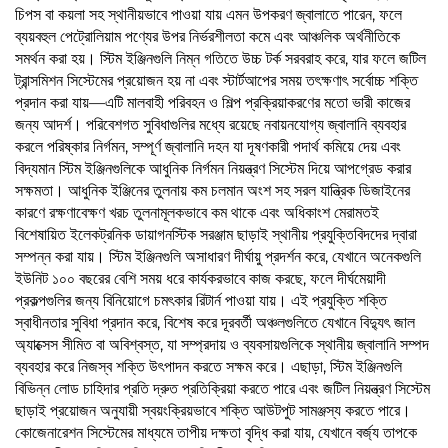
চিপস বা কয়লা সহ স্থানীয়ভাবে পাওয়া যায় এমন উপকরণ জ্বালাতে পারেন, ফলে
ব্যয়বহুল পেট্রোলিয়াম পণ্যের উপর নির্ভরশীলতা কমে এবং আঞ্চলিক অর্থনীতিকে
সমর্থন করা হয়। স্টিম ইঞ্জিনগুলি নিম্ন গতিতে উচ্চ টর্ক সরবরাহ করে, যার ফলে জটিল
ট্রান্সমিশন সিস্টেমের প্রয়োজন হয় না এবং স্টার্টআপের সময় তৎক্ষণাৎ সর্বোচ্চ শক্তি
প্রদান করা যায়—এটি মালবাহী পরিবহন ও শিল্প প্রক্রিয়াকরণের মতো ভারী কাজের
জন্য আদর্শ। পরিবেশগত সুবিধাগুলির মধ্যে রয়েছে নবায়নযোগ্য জ্বালানি ব্যবহার
করলে পরিষ্কার নির্গমন, সম্পূর্ণ জ্বালানি দহন যা দূষণকারী পদার্থ কমিয়ে দেয় এবং
বিদ্যমান স্টিম ইঞ্জিনগুলিকে আধুনিক নির্গমন নিয়ন্ত্রণ সিস্টেম দিয়ে আপগ্রেড করার
সক্ষমতা। আধুনিক ইঞ্জিনের তুলনায় কম চলমান অংশ সহ সরল যান্ত্রিক ডিজাইনের
কারণে রক্ষণাবেক্ষণ খরচ তুলনামূলকভাবে কম থাকে এবং অধিকাংশ মেরামতই
বিশেষায়িত ইলেকট্রনিক ডায়াগনস্টিক সরঞ্জাম ছাড়াই স্থানীয় প্রযুক্তিবিদদের দ্বারা
সম্পন্ন করা যায়। স্টিম ইঞ্জিনগুলি অসাধারণ দীর্ঘায়ু প্রদর্শন করে, যেখানে অনেকগুলি
ইউনিট ১০০ বছরের বেশি সময় ধরে কার্যকরভাবে কাজ করছে, ফলে দীর্ঘমেয়াদী
প্রকল্পগুলির জন্য বিনিয়োগে চমৎকার রিটার্ন পাওয়া যায়। এই প্রযুক্তি শক্তি
স্বাধীনতার সুবিধা প্রদান করে, বিশেষ করে দূরবর্তী অঞ্চলগুলিতে যেখানে বিদ্যুৎ জাল
অ্যাক্সেস সীমিত বা অবিশ্বস্ত, যা সম্প্রদায় ও ব্যবসায়গুলিকে স্থানীয় জ্বালানি সম্পদ
ব্যবহার করে নিজস্ব শক্তি উৎপাদন করতে সক্ষম করে। এছাড়া, স্টিম ইঞ্জিনগুলি
বিভিন্ন লোড চাহিদার প্রতি দ্রুত প্রতিক্রিয়া করতে পারে এবং জটিল নিয়ন্ত্রণ সিস্টেম
ছাড়াই প্রয়োজন অনুযায়ী স্বয়ংক্রিয়ভাবে শক্তি আউটপুট সামঞ্জস্য করতে পারে।
কোজেনারেশন সিস্টেমের মাধ্যমে তাপীয় দক্ষতা বৃদ্ধি করা যায়, যেখানে বর্জ্য তাপকে