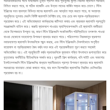
সরবরাহকারীদের সাথে দীর্ঘমেয়াদী চুক্তি স্থাপন করে পূর্বানুমেয় মূল্যে নিয়মিত জ্বালানি সরবরাহ
নিশ্চিত করতে পারে, যা সঠিক বাজেটিং এবং উন্নত লাভের মার্জিন সম্ভব করে তোলে। স্টিম
ইঞ্জিনের দহন ব্যবস্থা বিভিন্ন মানের জ্বালানি এবং আর্দ্রতা সহ্য করতে পারে, যা অন্যান্য
প্রযুক্তির তুলনায় যেগুলি নির্দিষ্ট জ্বালানি বৈশিষ্ট্য চায়, তার চেয়ে কম প্রাক-প্রক্রিয়াকরণ
প্রয়োজন করে। এই অভিযোজ্যতা কার্যক্রমের জটিলতা কমায় এবং ব্যয়বহুল জ্বালানি প্রস্তুতি
সরঞ্জামগুলি বাতিল করে। জরুরি ব্যাকআপ পাওয়ার অ্যাপ্লিকেশনগুলি এই জ্বালানি নমনীয়তা
থেকে বিশেষভাবে উপকৃত হয়, কারণ স্টিম ইঞ্জিনগুলি সংকটকালীন পরিস্থিতিতে তৎক্ষণাৎ পাওয়া
যাওয়া যেকোনো দহনযোগ্য উপকরণ ব্যবহার করতে পারে। পরিবেশগত নিয়মকানুন ক্রমাগত
নবায়নযোগ্য জ্বালানি উৎসগুলিকে পছন্দ করছে, এবং স্টিম ইঞ্জিনগুলি টেকসইভাবে সংগৃহীত
বায়োমাস বা প্রক্রিয়াজাত জৈব বর্জ্য দহন করে এই প্রয়োজনীয়তা পূরণ করতে সহজেই
অভিযোজিত হয়। এই প্রযুক্তিটি বর্জ্য প্রবাহগুলিকে মূল্যবান শক্তি উৎপাদনে রূপান্তরিত করে
বৃত্তাকার অর্থনীতির নীতিগুলিকে সমর্থন করে। দূরবর্তী শিল্প কার্যক্রম, খনি সাইট এবং অফশোর
ইনস্টলেশনগুলি স্টিম ইঞ্জিনগুলির মাধ্যমে স্থানীয়ভাবে প্রাপ্ত উপকরণ ব্যবহার করে জ্বালানি
সরবরাহের যাতায়াত বোঝা কমাতে পারে, যার ফলে বিশেষায়িত জ্বালানির নিয়মিত ডেলিভারির
প্রয়োজন হয় না।