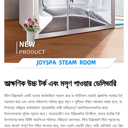
তাত্ক্ষণিক উচ্চ টর্ক এবং মসৃণ পাওয়ার ডেলিভারি
স্টিম ইঞ্জিনগুলি একটি অনন্য কার্যকারিতা প্রদান করে যা স্টার্টআপ থেকেই তাত্ক্ষণিক সর্বোচ্চ টর্ক
সরবরাহ করে এবং এদের পরিচালনা পরিসর জুড়ে মসৃণ ও সুস্থির শক্তি সরবরাহ বজায় রাখে, যা
বিশ্বস্ত যান্ত্রিক কার্যকারিতা প্রয়োজনীয় ভারী দায়িত্বপূর্ণ অ্যাপ্লিকেশনগুলির জন্য
উল্লেখযোগ্য সুবিধা প্রদান করে। অভ্যন্তরীণ দহন ইঞ্জিনগুলির বিপরীতে, যাদের সর্বোচ্চ টর্ক
উৎপাদনের জন্য নির্দিষ্ট আরপিএম পরিসরে পৌঁছানো আবশ্যক, স্টিম ইঞ্জিনগুলি স্টিম প্রবেশের
সাথে সাথেই সম্পূর্ণ টান শক্তি উৎপন্ন করে, ফলে এগুলি ফ্রেইট ট্রেন, ভারী মেশিনারি এবং শিল্প