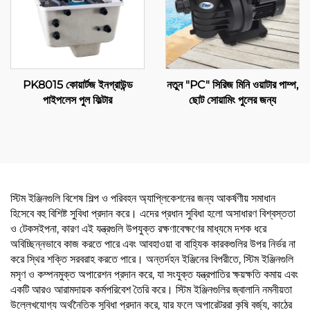
PK8015 কোয়ার্টজ ইনগ্রাউন্ড
নতুন "PC" সিরিজ মিনি ওয়াটার পাম্প,
পাইপলেস পুল ফিল্টার
ছোট সোয়ামিং পুলের জন্য
স্টিম ইঞ্জিনগুলি বিশেষ শিল্প ও পরিবহন অ্যাপ্লিকেশনের জন্য আকর্ষণীয় সমাধান
হিসেবে বহু বিশিষ্ট সুবিধা প্রদান করে। এদের প্রধান সুবিধা হলো অসাধারণ বিশ্বস্ততা
ও টেকসইপনা, কারণ এই যন্ত্রগুলি উপযুক্ত রক্ষণাবেক্ষণের মাধ্যমে দশক ধরে
অবিচ্ছিন্নভাবে কাজ করতে পারে এবং আবহাওয়া বা বাহ্যিক কারকগুলির উপর নির্ভর না
করে স্থির শক্তি সরবরাহ করতে পারে। অন্তর্দহন ইঞ্জিনের বিপরীতে, স্টিম ইঞ্জিনগুলি
মসৃণ ও কম্পনমুক্ত অপারেশন প্রদান করে, যা সংযুক্ত যন্ত্রপাতির ক্ষয়ক্ষতি কমায় এবং
একটি আরও আরামদায়ক কর্মপরিবেশ তৈরি করে। স্টিম ইঞ্জিনগুলির জ্বালানি নমনীয়তা
উল্লেখযোগ্য অর্থনৈতিক সুবিধা প্রদান করে, যার ফলে অপারেটররা কৃষি বর্জ্য, কাঠের