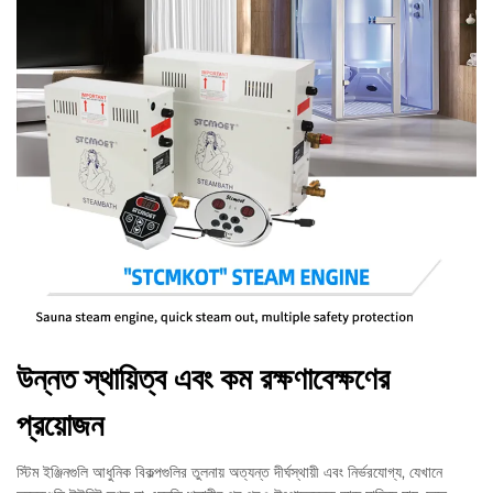
উন্নত স্থায়িত্ব এবং কম রক্ষণাবেক্ষণের
প্রয়োজন
স্টিম ইঞ্জিনগুলি আধুনিক বিকল্পগুলির তুলনায় অত্যন্ত দীর্ঘস্থায়ী এবং নির্ভরযোগ্য, যেখানে