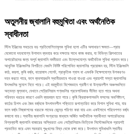
অতুলনীয় জ্বালানি বহুমুখিতা এবং অর্থনৈতিক
স্বাধীনতা
স্টিম ইঞ্জিনের সবচেয়ে বড় প্রতিযোগিতামূলক সুবিধা হলো এটির অসাধারণ ক্ষমতা—প্রায়
যেকোনো দহনযোগ্য উপাদান ব্যবহার করে দক্ষতার সাথে কাজ করার, যা বিভিন্ন শিল্পখাতের
অপারেটরদের জন্য অপূর্ব জ্বালানি নমনীয়তা এবং উল্লেখযোগ্য অর্থনৈতিক সুবিধা প্রদান করে।
আধুনিক ইঞ্জিনগুলির বিপরীতে যেগুলি নির্দিষ্ট পরিশোধিত জ্বালানির প্রয়োজন হয়, স্টিম ইঞ্জিনগুলি
কাঠ, কয়লা, কৃষি বর্জ্য, বায়োমাস পেলেট, প্রাকৃতিক গ্যাস বা এমনকি নিক্ষেপযোগ্য উপকরণও
দহন করতে পারে, ফলে ব্যবসায়গুলি স্থানীয়ভাবে পাওয়া যাওয়া এবং প্রায়শই সস্তা জ্বালানির
উৎসগুলির সুযোগ নিতে পারে। এই বহুমুখীতা বিশেষভাবে গ্রামীণ বা উন্নয়নশীল অঞ্চলগুলিতে
অত্যন্ত মূল্যবান, যেখানে পেট্রোলিয়াম পণ্যগুলির প্রবেশাধিকার সীমিত হতে পারে অথবা
পরিবহন খরচের কারণে এগুলি ব্যয়বহুল হতে পারে। কৃষি ক্রিয়াকলাপগুলি ফসলের অবশিষ্টাংশ,
কাঠের চিপস এবং জৈব বর্জ্যকে উৎপাদনশীল শক্তিতে রূপান্তরিত করে বিশাল সুবিধা পায়, যার
ফলে বর্জ্য নিষ্কাশনের খরচকে লাভের কেন্দ্রে পরিণত করা যায় এবং একইসাথে পরিবেশগত বর্জ্য
কমানো যায়। স্থানীয় জ্বালানি সংগ্রহের মাধ্যমে অর্জিত অর্থনৈতিক স্বাধীনতা অপারেটরদের
বিশ্বব্যাপী জ্বালানি বাজারের অস্থিরতা এবং পেট্রোলিয়াম-ভিত্তিক সিস্টেমগুলিকে প্রায়শই
প্রভাবিত করে এমন সরবরাহ শৃঙ্খলের বিঘ্ন থেকে রক্ষা করে। উৎপাদন সুবিধাগুলি স্থানীয়