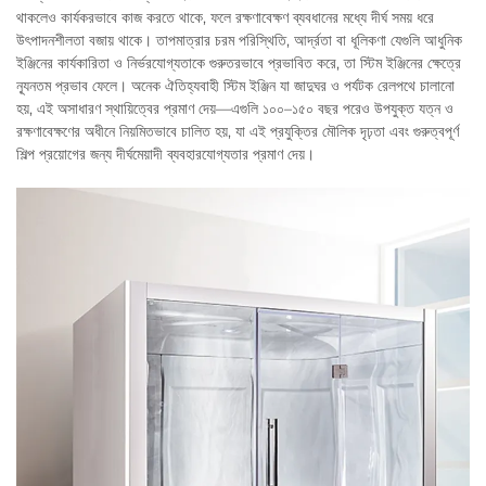
থাকলেও কার্যকরভাবে কাজ করতে থাকে, ফলে রক্ষণাবেক্ষণ ব্যবধানের মধ্যে দীর্ঘ সময় ধরে
উৎপাদনশীলতা বজায় থাকে। তাপমাত্রার চরম পরিস্থিতি, আর্দ্রতা বা ধূলিকণা যেগুলি আধুনিক
ইঞ্জিনের কার্যকারিতা ও নির্ভরযোগ্যতাকে গুরুতরভাবে প্রভাবিত করে, তা স্টিম ইঞ্জিনের ক্ষেত্রে
ন্যূনতম প্রভাব ফেলে। অনেক ঐতিহ্যবাহী স্টিম ইঞ্জিন যা জাদুঘর ও পর্যটক রেলপথে চালানো
হয়, এই অসাধারণ স্থায়িত্বের প্রমাণ দেয়—এগুলি ১০০–১৫০ বছর পরেও উপযুক্ত যত্ন ও
রক্ষণাবেক্ষণের অধীনে নিয়মিতভাবে চালিত হয়, যা এই প্রযুক্তির মৌলিক দৃঢ়তা এবং গুরুত্বপূর্ণ
শিল্প প্রয়োগের জন্য দীর্ঘমেয়াদী ব্যবহারযোগ্যতার প্রমাণ দেয়।