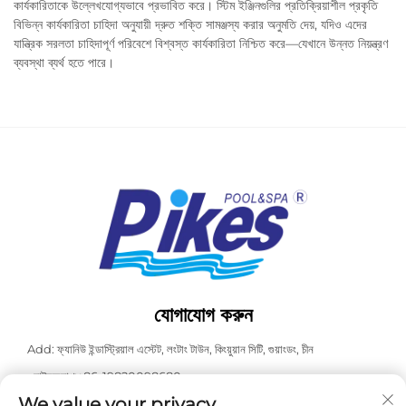
কার্যকারিতাকে উল্লেখযোগ্যভাবে প্রভাবিত করে। স্টিম ইঞ্জিনগুলির প্রতিক্রিয়াশীল প্রকৃতি
বিভিন্ন কার্যকারিতা চাহিদা অনুযায়ী দ্রুত শক্তি সামঞ্জস্য করার অনুমতি দেয়, যদিও এদের
যান্ত্রিক সরলতা চাহিদাপূর্ণ পরিবেশে বিশ্বস্ত কার্যকারিতা নিশ্চিত করে—যেখানে উন্নত নিয়ন্ত্রণ
ব্যবস্থা ব্যর্থ হতে পারে।
যোগাযোগ করুন
Add: ফ্যানিউ ইন্ডাস্ট্রিয়াল এস্টেট, লংটাং টাউন, কিংয়ুয়ান সিটি, গুয়াংডং, চীন
ওয়াটসঅ্যাপ:
+86-19820098680
We value your privacy
টেলিফোন:
+86-0763-3603098