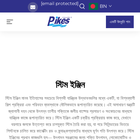
[email protected]
BN
একটি উদ্ধৃতি পান
স্টিম ইঞ্জিন
স্টিম ইঞ্জিন মানব ইতিহাসের সবচেয়ে বিপ্লবী যান্ত্রিক উদ্ভাবনগুলির মধ্যে একটি, যা বিশ্বব্যাপী
শিল্প প্রক্রিয়া এবং পরিবহন ব্যবস্থাকে মৌলিকভাবে রূপান্তরিত করেছে। এই অসাধারণ যন্ত্রটি
জ্বালানী দহন থেকে উৎপন্ন তাপীয় শক্তিকে জলীয় বাষ্পের প্রসারণ ও সংকোচনের মাধ্যমে
যান্ত্রিক কাজে রূপান্তরিত করে। স্টিম ইঞ্জিন একটি চক্রীয় প্রক্রিয়ায় কাজ করে, যেখানে
বয়লারে জলকে উত্তপ্ত করে চাপযুক্ত স্টিম তৈরি করা হয়, যা পরে সিলিন্ডারের ভিতরে
পিস্টনকে চালিত করে কানেক্টিং রড ও ক্র্যাঙ্কশ্যাফটের মাধ্যমে ঘূর্ণন গতি উৎপন্ন করে। স্টিম
ইঞ্জিনের প্রধান কাজগুলি হল— উৎপাদন সরঞ্জামের জন্য শক্তি উৎপাদন, লোকোমোটিভ ও