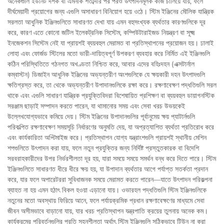
অনেকগুলি ইউনিট দশক বা এমনকি শতাব্দীর পর পরও উৎপাদনমূলক কাজ চালিয়ে যায়, ফলে
দীর্ঘমেয়াদী প্রয়োগের জন্য এগুলি অসাধারণ বিনিয়োগ হয়ে ওঠে। স্টিম ইঞ্জিনের মৌলিক যান্ত্রিক
সরলতা আধুনিক ইঞ্জিনগুলিতে সাধারণত দেখা যায় এমন বহুসংখ্যক ব্যর্থতার কারণগুলিকে দূর
করে, কারণ এতে কোনো জটিল ইলেকট্রনিক সিস্টেম, কম্পিউটারাইজড নিয়ন্ত্রণ বা সূক্ষ্ম
ইনজেকশন সিস্টেম নেই যা প্রায়শই ব্যয়বহুল মেরামত বা প্রতিস্থাপনের প্রয়োজন হয়। ঢালাই
লোহা এবং ফোর্জড স্টিলের মতো ভারী-দায়িত্বপূর্ণ উপকরণ ব্যবহার করে নির্মিত এই ইঞ্জিনগুলি
কঠিন পরিস্থিতিতে গঠনগত অখণ্ডতা নিশ্চিত করে, আবার এদের বহিঃদহন (এক্সটার্নাল
কম্বাস্টন) ডিজাইন আধুনিক ইঞ্জিনের অভ্যন্তরীণ অংশগুলিকে যে ক্ষয়কারী দহন উৎপাদগুলি
ক্ষতিগ্রস্ত করে, তা থেকে অভ্যন্তরীণ উপাদানগুলিকে রক্ষা করে। রক্ষণাবেক্ষণ পদ্ধতিগুলি সরল
থাকে এবং এগুলি সাধারণ যান্ত্রিক প্রযুক্তিবিদরা বিশেষায়িত প্রশিক্ষণ বা ব্যয়বহুল ডায়াগনস্টিক
সরঞ্জাম ছাড়াই সম্পাদন করতে পারেন, যা থামানোর সময় এবং সেবা খরচ উভয়কেই
উল্লেখযোগ্যভাবে কমিয়ে দেয়। স্টিম ইঞ্জিনের উপাদানগুলির পূর্বানুমেয় ক্ষয় প্যাটার্নগুলি
পরিকল্পিত রক্ষণাবেক্ষণ সময়সূচি নির্ধারণের অনুমতি দেয়, যা অপ্রত্যাশিত ব্যর্থতা প্রতিরোধ করে
এবং কার্যকারিতা অপ্টিমাইজ করে। প্রতিস্থাপন যোগ্য যন্ত্রাংশগুলি প্রায়শই স্থানীয় মেশিন
শপগুলিতে উৎপাদন করা যায়, ফলে নতুন প্রযুক্তির জন্য নির্দিষ্ট প্রস্তুতকারক বা বিদেশি
সরবরাহকারীদের উপর নির্ভরশীলতা দূর হয়, যারা সময়ে সময়ে সমর্থন বন্ধ করে দিতে পারে। স্টিম
ইঞ্জিনগুলিতে সাধারণত ধীরে ধীরে ক্ষয় হয়, যা উপাদান ব্যর্থতার আগে পর্যাপ্ত সতর্কতা প্রদান
করে, যার ফলে অপারেটররা সুবিধাজনক সময়ে মেরামত করতে পারেন—যাতে উৎপাদন পরিকল্পনা
ব্যাহত না হয় এমন হঠাৎ বিকল হওয়া এড়ানো যায়। ওভারহল পদ্ধতিগুলি স্টিম ইঞ্জিনগুলিকে
নতুনের মতো অবস্থায় ফিরিয়ে আনে, ফলে পর্যায়ক্রমিক প্রধান রক্ষণাবেক্ষণের মাধ্যমে সেবা
জীবন অসীমভাবে বাড়ানো যায়, যার খরচ প্রতিস্থাপন যন্ত্রপাতি ক্রয়ের তুলনায় অনেক কম।
কার্যক্রমের পরিবর্তনগুলির প্রতি সহনশীলতা অর্থাৎ স্টিম ইঞ্জিনগুলি সঠিকভাবে টিউন না করা