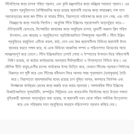
স্টিমশিপের জন্য চালনা শক্তি প্রদান, এবং কৃষি যন্ত্রপাতির জন্য যান্ত্রিক সহায়তা প্রদান। এর
প্রধান প্রযুক্তিগত বৈশিষ্ট্যগুলির মধ্যে রয়েছে জ্বালানী দহনের জন্য ফায়ারবক্স, দক্ষ তাপ
স্থানান্তরের জন্য জল টিউব বা ফায়ার টিউব, নিরাপত্তা পর্যবেক্ষণের জন্য চাপ গেজ, এবং গতি
নিয়ন্ত্রণের জন্য গভার্নর সিস্টেম। আধুনিক স্টিম ইঞ্জিনের প্রয়োগগুলি অন্তর্ভুক্ত করে—
ঐতিহ্যবাহী রেলওয়ে, বিশেষায়িত জাহাজের জন্য সামুদ্রিক চালনা, দূরবর্তী অঞ্চলে শিল্প শক্তি
উৎপাদন, এবং জাদুঘর ও প্রযুক্তিগত প্রতিষ্ঠানগুলিতে শিক্ষামূলক প্রদর্শনী। স্টিম ইঞ্জিন
প্রযুক্তির বহুমুখিতা এটিকে কয়লা, কাঠ, তেল এবং জৈব জ্বালানীসহ বিভিন্ন জ্বালানী উৎস
ব্যবহার করতে সক্ষম করে, যা একে বিভিন্ন আঞ্চলিক সম্পদ ও পরিবেশগত বিবেচনার সাথে
সামঞ্জস্যপূর্ণ করে তোলে। স্টিম ইঞ্জিনগুলিতে ঢালাই লোহা ও ইস্পাতের উপাদান দিয়ে শক্তিশালী
নির্মাণ রয়েছে, যা কঠোর কার্যক্রমের অবস্থায় দীর্ঘস্থায়ীতা ও বিশ্বস্ততা নিশ্চিত করে। এর
মৌলিক নীতি বায়ুমণ্ডলীয় চাপের পার্থক্যের উপর ভিত্তি করে, যেখানে স্টিমের প্রসারণ পিস্টনের
বিরুদ্ধে বল সৃষ্টি করে এবং স্টিমের ঘনীভবন ফিরে আসার সময় শূন্যস্থান (ভ্যাকুয়াম) তৈরি
করে। নিরাপত্তা ব্যবস্থাগুলির মধ্যে রয়েছে চাপ মুক্তি ভাল্ভ, জলস্তর নির্দেশক এবং
বিপজ্জনক কার্যক্রম রোধের জন্য জরুরি বন্ধ করার ব্যবস্থা। সমসাময়িক স্টিম ইঞ্জিনের
ডিজাইনগুলিতে সুপারহিটিং, কম্পাউন্ড সিলিন্ডার এবং কনডেনসিং সিস্টেমের মতো উন্নত দক্ষতা
বৃদ্ধিকারী ব্যবস্থা অন্তর্ভুক্ত করা হয়েছে, যা জ্বালানী দহন থেকে শক্তি সর্বাধিক উত্তোলন
করে এবং পরিষ্কার দহন প্রযুক্তির মাধ্যমে পরিবেশগত প্রভাব কমিয়ে দেয়।