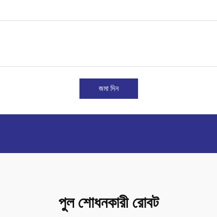
জমা দিন
পুল শোধনকারী রোবট