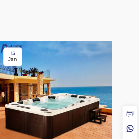
15
15
Jan
Ja