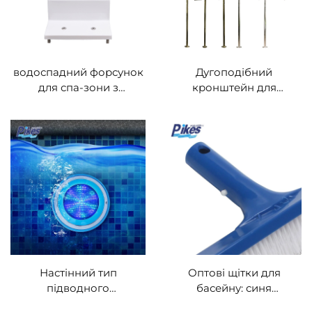
водоспадний форсунок
Дугоподібний
для спа-зони з
кронштейн для
нержавіючої сталі марок
водоспаду — унікальна
304/316, гідромасажний
водна конструкція для
душ для басейнів і спа-
басейнів та спа-зон
зон
Настінний тип
Оптові щітки для
підводного
басейну: синя
освітлювального
пластикова щітка для