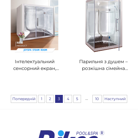
Інтелектуальний
Парильня з душем –
сенсорний екран,
розкішна сімейна
найновіша парильня
волога парильня з
KDL-2A
акрилу та закаленого
скла
...
Попередній
1
2
3
4
5
10
Наступний