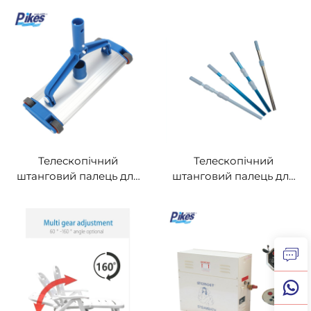
приладу для басейну
чищення плавального
PK6001
басейну
Телескопічний
Телескопічний
штанговий палець для
штанговий палець для
басейну —
басейну —
регульований чистячий
регульований чистячий
палець для аксесуарів
палець для аксесуарів
до плавального басейну
до плавального басейну