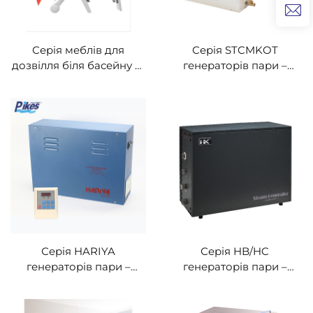
Серія меблів для
Серія STCMKOT
дозвілля біля басейну —
генераторів пари –
стілець для басейну та
генератор пари для
шезлонг-лежак
парильні та сауни
Серія HARIYA
Серія HB/HC
генераторів пари –
генераторів пари –
генератор пари для
генератор пари для
парильні та сауни
парильні та сауни