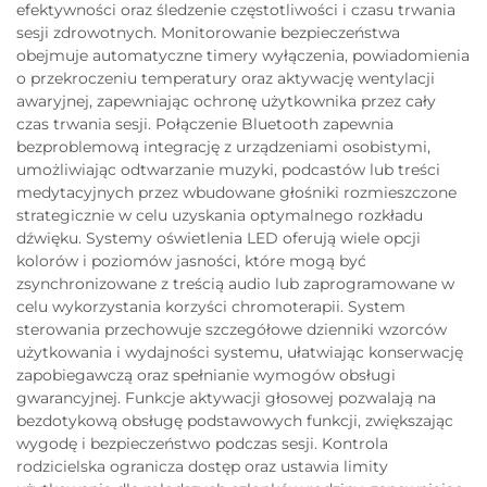
efektywności oraz śledzenie częstotliwości i czasu trwania
sesji zdrowotnych. Monitorowanie bezpieczeństwa
obejmuje automatyczne timery wyłączenia, powiadomienia
o przekroczeniu temperatury oraz aktywację wentylacji
awaryjnej, zapewniając ochronę użytkownika przez cały
czas trwania sesji. Połączenie Bluetooth zapewnia
bezproblemową integrację z urządzeniami osobistymi,
umożliwiając odtwarzanie muzyki, podcastów lub treści
medytacyjnych przez wbudowane głośniki rozmieszczone
strategicznie w celu uzyskania optymalnego rozkładu
dźwięku. Systemy oświetlenia LED oferują wiele opcji
kolorów i poziomów jasności, które mogą być
zsynchronizowane z treścią audio lub zaprogramowane w
celu wykorzystania korzyści chromoterapii. System
sterowania przechowuje szczegółowe dzienniki wzorców
użytkowania i wydajności systemu, ułatwiając konserwację
zapobiegawczą oraz spełnianie wymogów obsługi
gwarancyjnej. Funkcje aktywacji głosowej pozwalają na
bezdotykową obsługę podstawowych funkcji, zwiększając
wygodę i bezpieczeństwo podczas sesji. Kontrola
rodzicielska ogranicza dostęp oraz ustawia limity