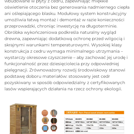
wbudowane w płyty z cedru, zapewniając miękkie
oświetlenie otoczenia bez generowania nadmiernego ciepła
ani oślepiającego blasku. Modułowy system konstrukcyjny
umożliwia łatwą montaż i demontaż w razie konieczności
przeprowadzki, chroniąc inwestycję na długoterminie.
Obróbka wykończeniowa podkreśla naturalny wygląd
drewna, zapewniając dodatkową ochronę przed wilgocią i
skrajnymi warunkami temperaturowymi. Wysokiej klasy
konstrukcja z cedru wymaga minimalnego utrzymania –
wystarczy okresowe czyszczenie – aby zachować jej urodę i
funkcjonalność przez dziesięciolecia przy odpowiedniej
pielęgnacji. Zrównoważony rozwój środowiskowy stanowi
podstawę doboru materiałów: stosowany jest cedr
pozyskiwany w sposób odpowiedzialny z certyfikowanych
lasów wspierających działania na rzecz ochrony ekologii.