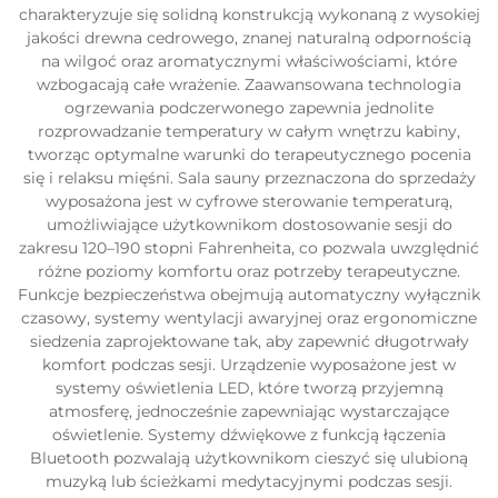
charakteryzuje się solidną konstrukcją wykonaną z wysokiej
jakości drewna cedrowego, znanej naturalną odpornością
na wilgoć oraz aromatycznymi właściwościami, które
wzbogacają całe wrażenie. Zaawansowana technologia
ogrzewania podczerwonego zapewnia jednolite
rozprowadzanie temperatury w całym wnętrzu kabiny,
tworząc optymalne warunki do terapeutycznego pocenia
się i relaksu mięśni. Sala sauny przeznaczona do sprzedaży
wyposażona jest w cyfrowe sterowanie temperaturą,
umożliwiające użytkownikom dostosowanie sesji do
zakresu 120–190 stopni Fahrenheita, co pozwala uwzględnić
różne poziomy komfortu oraz potrzeby terapeutyczne.
Funkcje bezpieczeństwa obejmują automatyczny wyłącznik
czasowy, systemy wentylacji awaryjnej oraz ergonomiczne
siedzenia zaprojektowane tak, aby zapewnić długotrwały
komfort podczas sesji. Urządzenie wyposażone jest w
systemy oświetlenia LED, które tworzą przyjemną
atmosferę, jednocześnie zapewniając wystarczające
oświetlenie. Systemy dźwiękowe z funkcją łączenia
Bluetooth pozwalają użytkownikom cieszyć się ulubioną
muzyką lub ścieżkami medytacyjnymi podczas sesji.