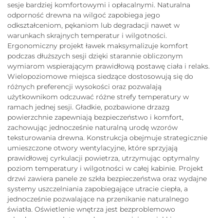
sesje bardziej komfortowymi i opłacalnymi. Naturalna
odporność drewna na wilgoć zapobiega jego
odkształceniom, pękaniom lub degradacji nawet w
warunkach skrajnych temperatur i wilgotności.
Ergonomiczny projekt ławek maksymalizuje komfort
podczas dłuższych sesji dzięki starannie obliczonym
wymiarom wspierającym prawidłową postawę ciała i relaks.
Wielopoziomowe miejsca siedzące dostosowują się do
różnych preferencji wysokości oraz pozwalają
użytkownikom odczuwać różne strefy temperatury w
ramach jednej sesji. Gładkie, pozbawione drzazg
powierzchnie zapewniają bezpieczeństwo i komfort,
zachowując jednocześnie naturalną urodę wzorów
teksturowania drewna. Konstrukcja obejmuje strategicznie
umieszczone otwory wentylacyjne, które sprzyjają
prawidłowej cyrkulacji powietrza, utrzymując optymalny
poziom temperatury i wilgotności w całej kabinie. Projekt
drzwi zawiera panele ze szkła bezpieczeństwa oraz wydajne
systemy uszczelniania zapobiegające utracie ciepła, a
jednocześnie pozwalające na przenikanie naturalnego
światła. Oświetlenie wnętrza jest bezproblemowo