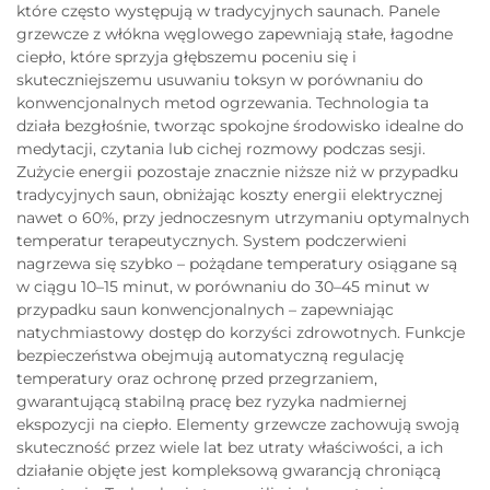
które często występują w tradycyjnych saunach. Panele
grzewcze z włókna węglowego zapewniają stałe, łagodne
ciepło, które sprzyja głębszemu poceniu się i
skuteczniejszemu usuwaniu toksyn w porównaniu do
konwencjonalnych metod ogrzewania. Technologia ta
działa bezgłośnie, tworząc spokojne środowisko idealne do
medytacji, czytania lub cichej rozmowy podczas sesji.
Zużycie energii pozostaje znacznie niższe niż w przypadku
tradycyjnych saun, obniżając koszty energii elektrycznej
nawet o 60%, przy jednoczesnym utrzymaniu optymalnych
temperatur terapeutycznych. System podczerwieni
nagrzewa się szybko – pożądane temperatury osiągane są
w ciągu 10–15 minut, w porównaniu do 30–45 minut w
przypadku saun konwencjonalnych – zapewniając
natychmiastowy dostęp do korzyści zdrowotnych. Funkcje
bezpieczeństwa obejmują automatyczną regulację
temperatury oraz ochronę przed przegrzaniem,
gwarantującą stabilną pracę bez ryzyka nadmiernej
ekspozycji na ciepło. Elementy grzewcze zachowują swoją
skuteczność przez wiele lat bez utraty właściwości, a ich
działanie objęte jest kompleksową gwarancją chroniącą