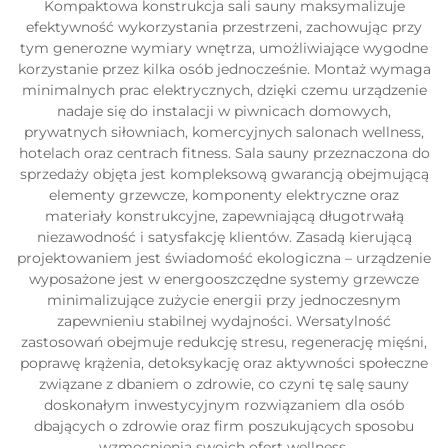
Kompaktowa konstrukcja sali sauny maksymalizuje
efektywność wykorzystania przestrzeni, zachowując przy
tym generozne wymiary wnętrza, umożliwiające wygodne
korzystanie przez kilka osób jednocześnie. Montaż wymaga
minimalnych prac elektrycznych, dzięki czemu urządzenie
nadaje się do instalacji w piwnicach domowych,
prywatnych siłowniach, komercyjnych salonach wellness,
hotelach oraz centrach fitness. Sala sauny przeznaczona do
sprzedaży objęta jest kompleksową gwarancją obejmującą
elementy grzewcze, komponenty elektryczne oraz
materiały konstrukcyjne, zapewniającą długotrwałą
niezawodność i satysfakcję klientów. Zasadą kierującą
projektowaniem jest świadomość ekologiczna – urządzenie
wyposażone jest w energooszczędne systemy grzewcze
minimalizujące zużycie energii przy jednoczesnym
zapewnieniu stabilnej wydajności. Wersatylność
zastosowań obejmuje redukcję stresu, regenerację mięśni,
poprawę krążenia, detoksykację oraz aktywności społeczne
związane z dbaniem o zdrowie, co czyni tę salę sauny
doskonałym inwestycyjnym rozwiązaniem dla osób
dbających o zdrowie oraz firm poszukujących sposobu
wzmocnienia swoich ofert wellness.