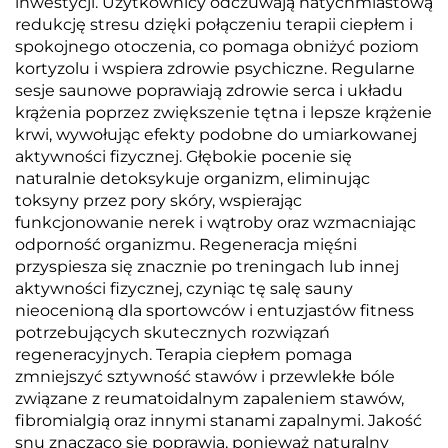
inwestycji. Użytkownicy odczuwają natychmiastową
redukcję stresu dzięki połączeniu terapii ciepłem i
spokojnego otoczenia, co pomaga obniżyć poziom
kortyzolu i wspiera zdrowie psychiczne. Regularne
sesje saunowe poprawiają zdrowie serca i układu
krążenia poprzez zwiększenie tętna i lepsze krążenie
krwi, wywołując efekty podobne do umiarkowanej
aktywności fizycznej. Głębokie pocenie się
naturalnie detoksykuje organizm, eliminując
toksyny przez pory skóry, wspierając
funkcjonowanie nerek i wątroby oraz wzmacniając
odporność organizmu. Regeneracja mięśni
przyspiesza się znacznie po treningach lub innej
aktywności fizycznej, czyniąc tę salę sauny
nieocenioną dla sportowców i entuzjastów fitness
potrzebujących skutecznych rozwiązań
regeneracyjnych. Terapia ciepłem pomaga
zmniejszyć sztywność stawów i przewlekłe bóle
związane z reumatoidalnym zapaleniem stawów,
fibromialgią oraz innymi stanami zapalnymi. Jakość
snu znacząco się poprawia, ponieważ naturalny