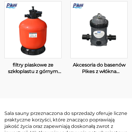
montażem serii „GFD”
filtry piaskowe ze
Akcesoria do basenów
szkłoplastu z górnym
Pikes z włókna
montażem serii „GFT”
szklanego, filtr piaskowy
do basenów i SPA, filtry
wkładkowe do
oczyszczania wody,
wydajny system filtracji
model AF50
Sala sauny przeznaczona do sprzedaży oferuje liczne
praktyczne korzyści, które znacząco poprawiają
jakość życia oraz zapewniają doskonałą zwrot z