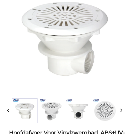
Hoofdafvoer Voor Vinylzwembad, ABS+UV-