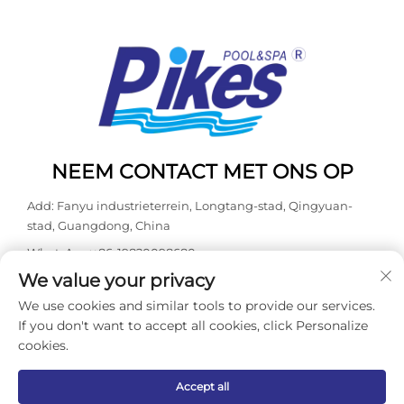
NEEM CONTACT MET ONS OP
Add: Fanyu industrieterrein, Longtang-stad, Qingyuan-
stad, Guangdong, China
WhatsApp:
+86-19820098680
We value your privacy
Tel:
+86-0763-3603098
We use cookies and similar tools to provide our services.
E-mail:
[email protected]
If you don't want to accept all cookies, click Personalize
cookies.
Copyright © 2026 Guangdong Kasdaly Pool Spa Equipment Co.,
Ltd. Alle rechten voorbehouden. -
Privacybeleid
Accept all