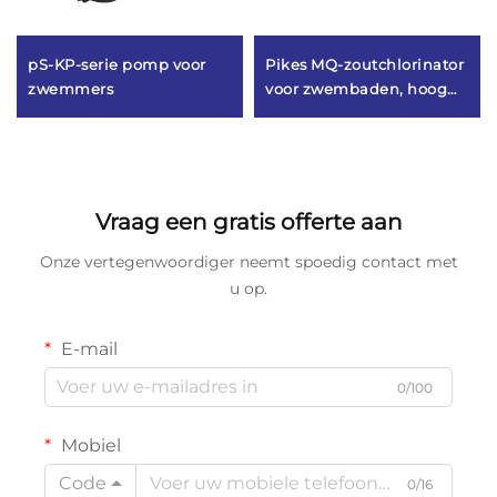
pS-KP-serie pomp voor
Pikes MQ-zoutchlorinator
zwemmers
voor zwembaden, hoog
rendement zonder
chemicaliën
Vraag een gratis offerte aan
Onze vertegenwoordiger neemt spoedig contact met
u op.
E-mail
0/100
Mobiel
Code
0/16