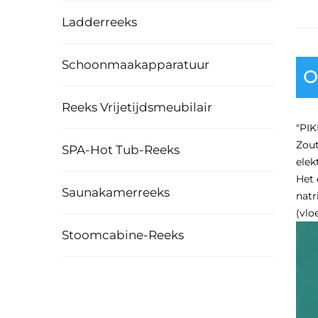
Ladderreeks
Schoonmaakapparatuur
O
Reeks Vrijetijdsmeubilair
"PIK
Zout
SPA-Hot Tub-Reeks
elek
Het 
Saunakamerreeks
natr
(vlo
Stoomcabine-Reeks