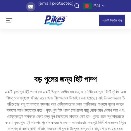
[email protected]
BN
একটি উদ্ধৃতি পান
বড় পুলের জন্য হিট পাম্প
একটি বৃহৎ পুল হিট পাম্প হল একটি উন্নত তাপীয় সমাধান, যা বাণিজ্যিক পুল, রিসর্ট সুবিধা এবং
বিস্তৃত বাসগৃহস্থ সাঁতার ঘরের জন্য বিশেষভাবে ডিজাইন করা হয়েছে। এই উন্নত যন্ত্রপাতি
পরিবেশের বায়ু তাপমাত্রা ব্যবহার করে রেফ্রিজারেশন চক্র প্রক্রিয়ার মাধ্যমে পুলের জলকে
দক্ষতার সাথে উত্তপ্ত করে। বৃহৎ পুল হিট পাম্প চারপাশের বায়ু থেকে তাপ শোষণ করে এবং
রেফ্রিজারেন্ট সমন্বিত একটি বন্ধ লুপ সিস্টেমের মাধ্যমে সেই তাপ পুলের জলে স্থানান্তরিত
করে। বৃহৎ পুল হিট পাম্পের প্রধান কাজগুলি হল— আবহাওয়ার অবস্থা নির্বিশেষে জলের স্থির
তাপমাত্রা বজায় রাখা, সাঁতার দেওয়ার মৌসুমকে উল্লেখযোগ্যভাবে বাড়ানো এবং ২০,০০০