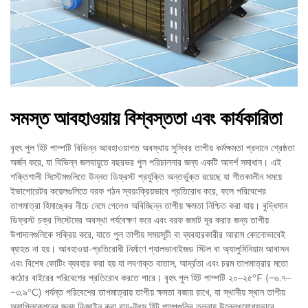
সমস্ত আবহাওয়ায় বিশ্বস্ততা এবং কার্যকারিতা
বৃহৎ পুল হিট পাম্পটি বিভিন্ন আবহাওয়াগত অবস্থায় সুস্থির তাপীয় কর্মক্ষমতা প্রদানে শ্রেষ্ঠতা
অর্জন করে, যা বিভিন্ন জলবায়ুতে বছরভর পুল পরিচালনার জন্য একটি আদর্শ সমাধান। এই
শক্তিশালী সিস্টেমগুলিতে উন্নত ডিফ্রস্ট প্রযুক্তি অন্তর্ভুক্ত রয়েছে যা শীতকালীন সময়ে
ইভাপোরেটর কয়েলগুলিতে বরফ গঠন স্বয়ংক্রিয়ভাবে প্রতিরোধ করে, ফলে পরিবেশের
তাপমাত্রা হিমাঙ্কের নীচে নেমে গেলেও অবিচ্ছিন্ন তাপীয় ক্ষমতা নিশ্চিত করা যায়। বুদ্ধিমান
ডিফ্রস্ট চক্র সিস্টেমের অবস্থা পর্যবেক্ষণ করে এবং বরফ জমাট দূর করার জন্য তাপীয়
উপাদানগুলিকে সক্রিয় করে, যাতে পুল তাপীয় সময়সূচী বা ব্যবহারকারীর আরাম কোনোভাবেই
ব্যাহত না হয়। আবহাওয়া-প্রতিরোধী নির্মাণে গ্যালভানাইজড স্টিল বা অ্যালুমিনিয়াম আবাসন
এবং বিশেষ কোটিং ব্যবহার করা হয় যা লবণাক্ত বাতাস, আর্দ্রতা এবং চরম তাপমাত্রার মতো
কঠোর বাইরের পরিবেশের প্রতিরোধ করতে পারে। বৃহৎ পুল হিট পাম্পটি ২০–২৫°F (−৬.৭–
−৩.৯°C) পর্যন্ত পরিবেশের তাপমাত্রায় তাপীয় ক্ষমতা বজায় রাখে, যা স্থানীয় স্থান তাপীয়
অ্যাপ্লিকেশনের জন্য ডিজাইন করা বায়ু-উৎস হিট পাম্পগুলির তুলনায় উল্লেখযোগ্যভাবে