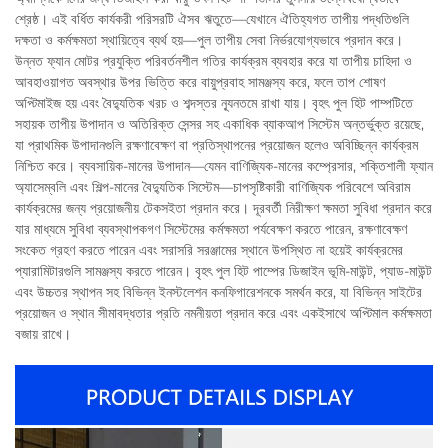
শ্রেষ্ঠ। এই বর্ধিত কার্যকরী পরিসরটি ঐসব ঋতুতে—যেখানে ঐতিহ্যগত তাপীয় পদ্ধতিগুলি
দক্ষতা ও কর্মক্ষমতা স্থায়িত্বে ব্যর্থ হয়—পুল তাপীয় সেবা নির্ভরযোগ্যভাবে প্রদান করে।
উন্নত ফ্যান মোটর প্রযুক্তি পরিবর্তনশীল গতির কার্যক্রম ব্যবহার করে যা তাপীয় চাহিদা ও
আবহাওয়াগত অবস্থার উপর ভিত্তি করে বায়ুপ্রবাহ সামঞ্জস্য করে, ফলে তাপ শোষণ
অপ্টিমাইজ হয় এবং বৈদ্যুতিক খরচ ও শব্দস্তর ন্যূনতমে রাখা যায়। বৃহৎ পুল হিট পাম্পটিতে
সহায়ক তাপীয় উপাদান ও অতিরিক্ত সেন্সর সহ একাধিক ব্যাকআপ সিস্টেম অন্তর্ভুক্ত রয়েছে,
যা প্রাথমিক উপাদানগুলি রক্ষণাবেক্ষণ বা প্রতিস্থাপনের প্রয়োজন হলেও অবিচ্ছিন্ন কার্যক্রম
নিশ্চিত করে। ব্যবসায়িক-মানের উপাদান—যেমন বাণিজ্যিক-মানের কম্প্রেসার, শক্তিশালী ফ্যান
অ্যাসেম্বলি এবং শিল্প-মানের বৈদ্যুতিক সিস্টেম—চাপসৃষ্টিকারী বাণিজ্যিক পরিবেশে অবিরাম
কার্যক্রমের জন্য প্রয়োজনীয় টেকসইতা প্রদান করে। দূরবর্তী নিরীক্ষণ ক্ষমতা সুবিধা প্রদান করে
যার মাধ্যমে সুবিধা ব্যবস্থাপকগণ সিস্টেমের কর্মক্ষমতা পর্যবেক্ষণ করতে পারেন, রক্ষণাবেক্ষণ
সংকেত গ্রহণ করতে পারেন এবং সরাসরি সরঞ্জামের স্থানে উপস্থিত না হয়েই কার্যক্রমের
প্যারামিটারগুলি সামঞ্জস্য করতে পারেন। বৃহৎ পুল হিট পাম্পের ডিজাইন ভূমি-মাউন্ট, প্যাড-মাউন্ট
এবং উচ্চতর স্থাপন সহ বিভিন্ন ইনস্টলেশন কনফিগারেশনকে সমর্থন করে, যা বিভিন্ন সাইটের
প্রয়োজন ও স্থান সীমাবদ্ধতার প্রতি নমনীয়তা প্রদান করে এবং একইসাথে অপ্টিমাল কর্মক্ষমতা
বজায় রাখে।