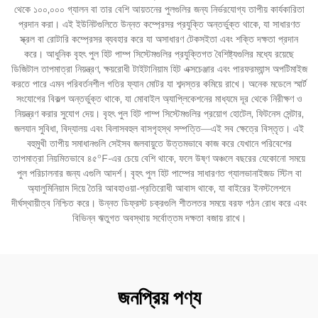
থেকে ১০০,০০০ গ্যালন বা তার বেশি আয়তনের পুলগুলির জন্য নির্ভরযোগ্য তাপীয় কার্যকারিতা
প্রদান করা। এই ইউনিটগুলিতে উন্নত কম্প্রেসর প্রযুক্তি অন্তর্ভুক্ত থাকে, যা সাধারণত
স্ক্রল বা রোটারি কম্প্রেসর ব্যবহার করে যা অসাধারণ টেকসইতা এবং শক্তি দক্ষতা প্রদান
করে। আধুনিক বৃহৎ পুল হিট পাম্প সিস্টেমগুলির প্রযুক্তিগত বৈশিষ্ট্যগুলির মধ্যে রয়েছে
ডিজিটাল তাপমাত্রা নিয়ন্ত্রণ, ক্ষয়রোধী টাইটানিয়াম হিট এক্সচেঞ্জার এবং পারফরম্যান্স অপটিমাইজ
করতে পারে এমন পরিবর্তনশীল গতির ফ্যান মোটর যা শব্দস্তর কমিয়ে রাখে। অনেক মডেলে স্মার্ট
সংযোগের বিকল্প অন্তর্ভুক্ত থাকে, যা মোবাইল অ্যাপ্লিকেশনের মাধ্যমে দূর থেকে নিরীক্ষণ ও
নিয়ন্ত্রণ করার সুযোগ দেয়। বৃহৎ পুল হিট পাম্প সিস্টেমগুলির প্রয়োগ হোটেল, ফিটনেস সেন্টার,
জলযান সুবিধা, বিদ্যালয় এবং বিলাসবহুল বাসগৃহস্থ সম্পত্তি—এই সব ক্ষেত্রে বিস্তৃত। এই
বহুমুখী তাপীয় সমাধানগুলি সেইসব জলবায়ুতে উত্তমভাবে কাজ করে যেখানে পরিবেশের
তাপমাত্রা নিয়মিতভাবে ৪৫°F-এর চেয়ে বেশি থাকে, ফলে উষ্ণ অঞ্চলে বছরের যেকোনো সময়ে
পুল পরিচালনার জন্য এগুলি আদর্শ। বৃহৎ পুল হিট পাম্পের সাধারণত গ্যালভানাইজড স্টিল বা
অ্যালুমিনিয়াম দিয়ে তৈরি আবহাওয়া-প্রতিরোধী আবাস থাকে, যা বাইরের ইনস্টলেশনে
দীর্ঘস্থায়ীত্ব নিশ্চিত করে। উন্নত ডিফ্রস্ট চক্রগুলি শীতলতর সময়ে বরফ গঠন রোধ করে এবং
বিভিন্ন ঋতুগত অবস্থায় সর্বোত্তম দক্ষতা বজায় রাখে।
জনপ্রিয় পণ্য