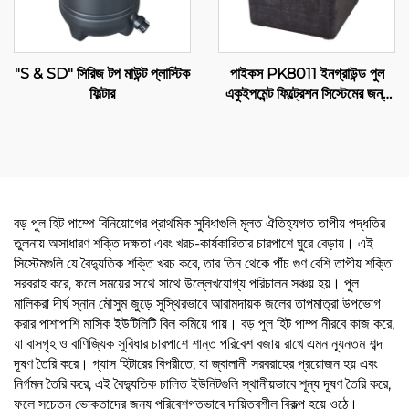
"S & SD" সিরিজ টপ মাউন্ট প্লাস্টিক
পাইকস PK8011 ইনগ্রাউন্ড পুল
ফিল্টার
একুইপমেন্ট ফিল্ট্রেশন সিস্টেমের জন্য
সেরা স্যান্ড ফিল্টার, স্যান্ড পুল পাম্প
বড় পুল হিট পাম্পে বিনিয়োগের প্রাথমিক সুবিধাগুলি মূলত ঐতিহ্যগত তাপীয় পদ্ধতির
তুলনায় অসাধারণ শক্তি দক্ষতা এবং খরচ-কার্যকারিতার চারপাশে ঘুরে বেড়ায়। এই
সিস্টেমগুলি যে বৈদ্যুতিক শক্তি খরচ করে, তার তিন থেকে পাঁচ গুণ বেশি তাপীয় শক্তি
সরবরাহ করে, ফলে সময়ের সাথে সাথে উল্লেখযোগ্য পরিচালন সঞ্চয় হয়। পুল
মালিকরা দীর্ঘ স্নান মৌসুম জুড়ে সুস্থিরভাবে আরামদায়ক জলের তাপমাত্রা উপভোগ
করার পাশাপাশি মাসিক ইউটিলিটি বিল কমিয়ে পায়। বড় পুল হিট পাম্প নীরবে কাজ করে,
যা বাসগৃহ ও বাণিজ্যিক সুবিধার চারপাশে শান্ত পরিবেশ বজায় রাখে এমন ন্যূনতম শব্দ
দূষণ তৈরি করে। গ্যাস হিটারের বিপরীতে, যা জ্বালানী সরবরাহের প্রয়োজন হয় এবং
নির্গমন তৈরি করে, এই বৈদ্যুতিক চালিত ইউনিটগুলি স্থানীয়ভাবে শূন্য দূষণ তৈরি করে,
ফলে সচেতন ভোক্তাদের জন্য পরিবেশগতভাবে দায়িত্বশীল বিকল্প হয়ে ওঠে।