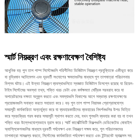
স্মার্ট নিয়ন্ত্রণ এবং রক্ষণাবেক্ষণ বৈশিষ্ট্য
আধুনিক বড় পুল তাপ পাম্প সিস্টেমগুলি পরিশীলিত ডিজিটাল নিয়ন্ত্রণ প্রযুক্তিকে একীভূত করে
যা বুদ্ধিমান অটোমেশন এবং দূরবর্তী সংযোগের ক্ষমতাগুলির মাধ্যমে পুল তাপমাত্রা পরিচালনায়
বিপ্লব ঘটায়। এই উন্নত নিয়ন্ত্রণ ব্যবস্থাগুলিতে স্বজ্ঞাত ডিজিটাল ডিসপ্লে রয়েছে যা রিয়েল-
টাইম সিস্টেমের অবস্থা তথ্য, শক্তি খরচ ডেটা এবং কর্মক্ষমতা মেট্রিক সরবরাহ করে যা
অপারেটরদের দক্ষতা অনুকূল করতে এবং সমস্যাগুলি বিকাশের আগে সম্ভাব্য রক্ষণাবেক্ষণের
প্রয়োজনগুলি সনাক্ত করতে সহায়তা করে। বড় পুল তাপ পাম্প নিয়ামক প্রোগ্রামযোগ্য
সময়সূচী কার্যকারিতা অন্তর্ভুক্ত করে যা ব্যবহারকারীদের ব্যবহারের নিদর্শনগুলির উপর ভিত্তি
করে স্বয়ংক্রিয় গরম করার সময়সূচী স্থাপন করতে দেয়, যখন পুলগুলি ব্যবহার করা হয় না তখন
শক্তি খরচ উল্লেখযোগ্যভাবে হ্রাস করে। স্মার্ট কানেক্টিভিটি বিকল্পগুলি ডেডিকেটেড মোবাইল
অ্যাপ্লিকেশনগুলির মাধ্যমে দূরবর্তী পর্যবেক্ষণ এবং নিয়ন্ত্রণ সক্ষম করে, পুল পরিচালকদের
তাপমাত্রা সামঞ্জস্য করতে, সিস্টেমের কার্যকারিতা পর্যবেক্ষণ করতে এবং ইন্টারনেট অ্যাক্সেস সহ