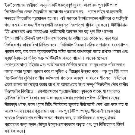
ইনস্টলেশনের নমনীয়তা অন্য একটি গুরুত্বপূর্ণ সুবিধা, কারণ বড় পুল হিট পাম্প
সিস্টেমগুলির কেবল বৈদ্যুতিক সংযোগের প্রয়োজন হয়—গ্যাস লাইন বা জ্বালানী
সঞ্চয়ের বিষয়গুলির প্রয়োজন হয় না। এই সরলতা ইনস্টলেশনের জটিলতা ও সংশ্লিষ্ট
খরচ কমায় এবং দহনশীল জ্বালানী সংক্রান্ত নিরাপত্তা ঝুঁকিও দূর করে। টাইটানিয়াম
হিট এক্সচেঞ্জার এবং আবহাওয়া-প্রতিরোধী আবাসন সহ বড় পুল হিট পাম্পের
উপাদানগুলির টেকসই গুণ সঠিক রক্ষণাবেক্ষণের অধীনে ১৫ থেকে ২০ বছর ধরে
নির্ভরযোগ্য কার্যকারিতা নিশ্চিত করে। ডিজিটাল নিয়ন্ত্রণ সঠিক তাপমাত্রা ব্যবস্থাপনা
প্রদান করে, যার ফলে ব্যবহারকারীরা সঠিক জলের তাপমাত্রা বজায় রাখতে পারেন এবং
স্বয়ংক্রিয়ভাবে শক্তি খরচ অপ্টিমাইজ করতে পারেন। অনেক মডেলে
প্রোগ্রামযোগ্য টাইমার এবং স্মার্ট সংযোগ বৈশিষ্ট্য রয়েছে, যা দূর থেকে পরিচালনা ও
নজারা করার সুযোগ প্রদান করে যা সুবিধা ও নিয়ন্ত্রণ উন্নত করে। বড় পুল হিট পাম্প
সিস্টেমগুলির সুস্থির তাপীয় কর্মক্ষমতা বাতাসের অবস্থা বা রাতের শীতলতা নির্বিশেষে
একই জলের তাপমাত্রা বজায় রাখে, যা আবহাওয়ার উপর সম্পূর্ণ নির্ভরশীল সৌর তাপীয়
বিকল্পগুলির বিপরীতে। রক্ষণাবেক্ষণের প্রয়োজনীয়তা ন্যূনতম থাকে, যা সাধারণত
মৌলিক ফিল্টার পরিষ্কার করা এবং বছরে একবার পেশাদার পরীক্ষা-নিরীক্ষার মধ্যে
সীমাবদ্ধ থাকে, ফলে গ্যাস হিটিং সিস্টেমের তুলনায় দীর্ঘমেয়াদী সেবা খরচ কমে যায় যা
আরও ঘন ঘন সেবার প্রয়োজন হয়। বড় পুল হিট পাম্প মৃদু শীতকালীন অবস্থার
মধ্যেও নির্ভরযোগ্য তাপীয় ক্ষমতা প্রদান করে, যা বাণিজ্যিক ও বাসগৃহ উভয়
প্রয়োগের জন্য স্নান মৌসুম উল্লেখযোগ্যভাবে বাড়ায় এবং পুল বিনিয়োগের রিটার্ন
সর্বাধিক করে।