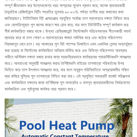
সম্পূর্ণ জীবনকাল ধরে উল্লেখযোগ্য খরচ সাশ্রয়ের সুযোগ প্রদান করে; অনেক ব্যবহারকারী
বৈদ্যুতিক রেজিস্ট্যান্স হিটিং পদ্ধতির তুলনায় ৬০-৮০% পর্যন্ত তাপীয় খরচ কমানোর কথা
জানিয়েছেন। টাইটানিয়াম হিট এক্সচেঞ্জার প্রযুক্তি সর্বোচ্চ তাপ স্থানান্তর দক্ষতা নিশ্চিত করে
এবং ক্লোরিনযুক্ত পুল জলের কারণে ক্ষয় রোধ করে, যার ফলে ইউনিটটির সম্পূর্ণ কার্যকাল ধরে
শীর্ষ কার্যকারিতা বজায় থাকে। উন্নত রেফ্রিজারেন্ট সিস্টেমগুলি পরিবেশবান্ধব শীতলকারী পদার্থ
ব্যবহার করে যা তাপ শোষণ ও স্থানান্তরের ক্ষমতা সর্বাধিক করে এবং কঠোর পরিবেশগত
নিয়মকানুন মেনে চলে। বড় আকারের পুল হিট পাম্পের ডিজাইনে এমন একাধিক সেন্সর অন্তর্ভুক্ত
করা হয়েছে যা সিস্টেমের কার্যকারিতা অবিরাম মনিটর করে এবং বিভিন্ন পরিবেশগত অবস্থার
অধীনে অপ্টিমাল দক্ষতা বজায় রাখার জন্য স্বয়ংক্রিয়ভাবে কার্যক্রমের প্যারামিটারগুলি সামঞ্জস্য
করে। আবহাওয়া অনুযায়ী সামঞ্জস্য করার বৈশিষ্ট্যগুলি বাইরের তাপমাত্রা পরিবর্তনের উপর
ভিত্তি করে তাপ উৎপাদন সামঞ্জস্য করে, যার ফলে অনুকূল পরিস্থিতিতে অপ্রয়োজনীয় শক্তি
ব্যয় কমিয়ে সুস্থির পুল তাপমাত্রা নিশ্চিত করা যায়। এই প্রযুক্তি সমন্বয়টি বাজেট পরিকল্পনা
এবং কার্যকারিতা দক্ষতার জন্য বাণিজ্যিক পুল অপারেটর ও বাসগৃহ ব্যবহারকারীদের নির্ভরযোগ্য
কার্যকারিতা এবং পূর্বানুমেয় কার্যকর খরচ প্রদান করে।