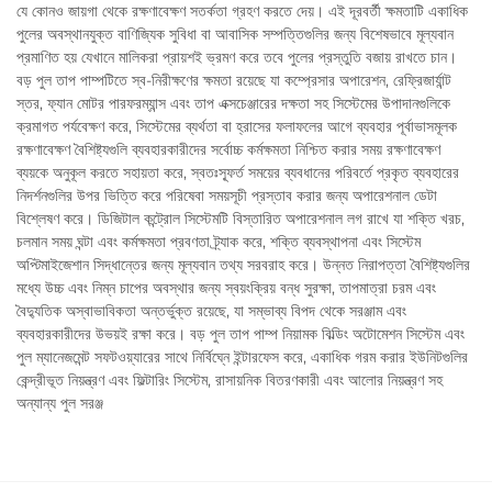
যে কোনও জায়গা থেকে রক্ষণাবেক্ষণ সতর্কতা গ্রহণ করতে দেয়। এই দূরবর্তী ক্ষমতাটি একাধিক
পুলের অবস্থানযুক্ত বাণিজ্যিক সুবিধা বা আবাসিক সম্পত্তিগুলির জন্য বিশেষভাবে মূল্যবান
প্রমাণিত হয় যেখানে মালিকরা প্রায়শই ভ্রমণ করে তবে পুলের প্রস্তুতি বজায় রাখতে চান।
বড় পুল তাপ পাম্পটিতে স্ব-নিরীক্ষণের ক্ষমতা রয়েছে যা কম্প্রেসার অপারেশন, রেফ্রিজার্যান্ট
স্তর, ফ্যান মোটর পারফরম্যান্স এবং তাপ এক্সচেঞ্জারের দক্ষতা সহ সিস্টেমের উপাদানগুলিকে
ক্রমাগত পর্যবেক্ষণ করে, সিস্টেমের ব্যর্থতা বা হ্রাসের ফলাফলের আগে ব্যবহার পূর্বাভাসমূলক
রক্ষণাবেক্ষণ বৈশিষ্ট্যগুলি ব্যবহারকারীদের সর্বোচ্চ কর্মক্ষমতা নিশ্চিত করার সময় রক্ষণাবেক্ষণ
ব্যয়কে অনুকূল করতে সহায়তা করে, স্বতঃস্ফূর্ত সময়ের ব্যবধানের পরিবর্তে প্রকৃত ব্যবহারের
নিদর্শনগুলির উপর ভিত্তি করে পরিষেবা সময়সূচী প্রস্তাব করার জন্য অপারেশনাল ডেটা
বিশ্লেষণ করে। ডিজিটাল কন্ট্রোল সিস্টেমটি বিস্তারিত অপারেশনাল লগ রাখে যা শক্তি খরচ,
চলমান সময় ঘন্টা এবং কর্মক্ষমতা প্রবণতা ট্র্যাক করে, শক্তি ব্যবস্থাপনা এবং সিস্টেম
অপ্টিমাইজেশান সিদ্ধান্তের জন্য মূল্যবান তথ্য সরবরাহ করে। উন্নত নিরাপত্তা বৈশিষ্ট্যগুলির
মধ্যে উচ্চ এবং নিম্ন চাপের অবস্থার জন্য স্বয়ংক্রিয় বন্ধ সুরক্ষা, তাপমাত্রা চরম এবং
বৈদ্যুতিক অস্বাভাবিকতা অন্তর্ভুক্ত রয়েছে, যা সম্ভাব্য বিপদ থেকে সরঞ্জাম এবং
ব্যবহারকারীদের উভয়ই রক্ষা করে। বড় পুল তাপ পাম্প নিয়ামক বিল্ডিং অটোমেশন সিস্টেম এবং
পুল ম্যানেজমেন্ট সফটওয়্যারের সাথে নির্বিঘ্নে ইন্টারফেস করে, একাধিক গরম করার ইউনিটগুলির
কেন্দ্রীভূত নিয়ন্ত্রণ এবং ফিল্টারিং সিস্টেম, রাসায়নিক বিতরণকারী এবং আলোর নিয়ন্ত্রণ সহ
অন্যান্য পুল সরঞ্জ