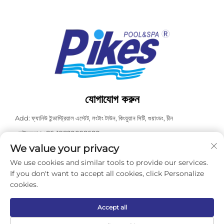
যোগাযোগ করুন
Add: ফ্যানিউ ইন্ডাস্ট্রিয়াল এস্টেট, লংটাং টাউন, কিংয়ুয়ান সিটি, গুয়াংডং, চীন
ওয়াটসঅ্যাপ:
+86-19820098680
We value your privacy
টেলিফোন:
+86-0763-3603098
We use cookies and similar tools to provide our services.
ই-মেইল:
[email protected]
If you don't want to accept all cookies, click Personalize
cookies.
কপিরাইট © ২০২৬ গুয়াংডং কাসডালি পুল স্পা একুইপমেন্ট কো., লিমিটেড। সর্বস্বত্ব সংরক্ষিত। -
গোপনীয়তা নীতি
Accept all