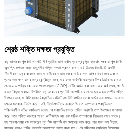
শ্রেষ্ঠ শক্তি দক্ষতা প্রযুক্তি
বড় আকারের পুল হিট পাম্পটি শীর্ষস্থানীয় তাপ স্থানান্তর প্রযুক্তি ব্যবহার করে যা পুল হিটিং
অ্যাপ্লিকেশনের জন্য অতুলনীয় শক্তি দক্ষতা প্রদান করে। এই উন্নত সিস্টেমটি একটি
শীতলীকরণ চক্র ব্যবহার করে যা বাইরের বাতাস থেকে পরিবেশগত তাপ শোষণ করে এবং তা
পুলের জল গরম করার জন্য কেন্দ্রীভূত করে, যার ফলে কার্যকরী অবস্থার উপর নির্ভর করে ৪.০
থেকে ৬.০ পর্যন্ত কো-অফ-পারফরম্যান্স (COP) রেটিং অর্জন করা যায়। এর অর্থ হলো, প্রতি
একক বিদ্যুৎ খরচের বিপরীতে বড় আকারের পুল হিট পাম্পটি চার থেকে ছয় একক তাপীয় শক্তি
উৎপন্ন করে, যা ঐতিহ্যগত বৈদ্যুতিক রেজিস্ট্যান্স হিটারগুলির দ্বারা অর্জন করা সম্ভব নয় এমন
দক্ষতা স্তরকে নির্দেশ করে। এই সিস্টেমগুলিতে ব্যবহৃত উন্নত কম্প্রেসর প্রযুক্তিতে
পরিবর্তনশীল গতির কার্যক্রম রয়েছে, যা স্বয়ংক্রিয়ভাবে চাহিদা অনুযায়ী তাপ উৎপাদন সামঞ্জস্য
করে, ফলে শক্তি ব্যবহার আরও অপ্টিমাইজ হয় এবং সঠিক তাপমাত্রা নিয়ন্ত্রণ বজায় থাকে।
মৃদু আবহাওয়ায় বড় আকারের পুল হিট পাম্পটি কম ক্ষমতায় কাজ করে, যার ফলে কম বিদ্যুৎ
ব্যবহার করেও পানির পছন্দসই তাপমাত্রা বজায় রাখা যায়। এই বুদ্ধিমান কার্যক্রম সিস্টেমের