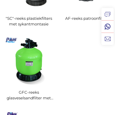
"SC"-reeks plastiekfilters
AF-reeks patroonfilter
met sykantmontasie
GFC-reeks
glasveselsandfilter met
sykantmontasie