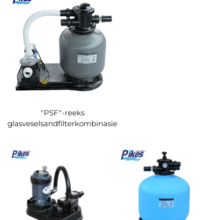
"PSF"-reeks
glasveselsandfilterkombinasie