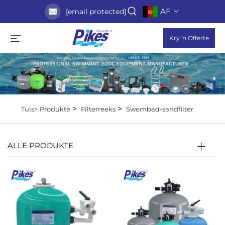
AF
[email protected]
Kry 'n Offerte
>
>
Tuis>
Produkte
Filterreeks
Swembad-sandfilter
ALLE PRODUKTE