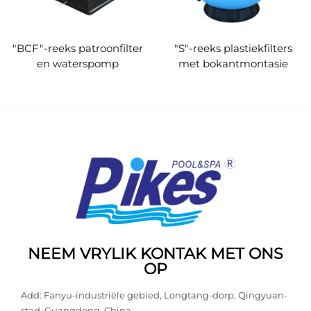
"BCF"-reeks patroonfilter
"S"-reeks plastiekfilters
en waterspomp
met bokantmontasie
NEEM VRYLIK KONTAK MET ONS
OP
Add: Fanyu-industriële gebied, Longtang-dorp, Qingyuan-
stad, Guangdong, China