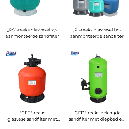
„PS“-reeks glasvesel sy-
„P“-reeks glasvesel bo-
aanmonteerde sandfilter
aanmonteerde sandfilter
"GFT"-reeks
"GFD"-reeks gelaagde
glasveselsandfilter met
sandfilter met diepbed en
bokantmontasie
sykantmontasie