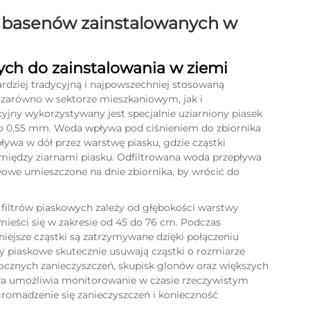
la basenów zainstalowanych w
wych do zainstalowania w ziemi
dziej tradycyjną i najpowszechniej stosowaną
 zarówno w sektorze mieszkaniowym, jak i
yjny wykorzystywany jest specjalnie uziarniony piasek
do 0,55 mm. Woda wpływa pod ciśnieniem do zbiornika
ływa w dół przez warstwę piasku, gdzie cząstki
 między ziarnami piasku. Odfiltrowana woda przepływa
owe umieszczone na dnie zbiornika, by wrócić do
filtrów piaskowych zależy od głębokości warstwy
ieści się w zakresie od 45 do 76 cm. Podczas
iejsze cząstki są zatrzymywane dzięki połączeniu
ry piaskowe skutecznie usuwają cząstki o rozmiarze
cznych zanieczyszczeń, skupisk glonów oraz większych
ra umożliwia monitorowanie w czasie rzeczywistym
gromadzenie się zanieczyszczeń i konieczność