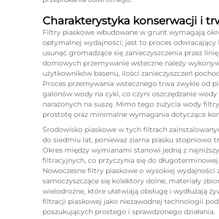
Charakterystyka konserwacji i tr
Filtry piaskowe wbudowane w grunt wymagają ok
optymalnej wydajności; jest to proces odwracający
usunąć gromadzące się zanieczyszczenia przez linię
domowych przemywanie wsteczne należy wykonywać 
użytkowników basenu, ilości zanieczyszczeń pocho
Proces przemywania wstecznego trwa zwykle od pię
galonów wody na cykl, co czyni oszczędzanie wod
narażonych na suszę. Mimo tego zużycia wody filtr
prostotę oraz minimalne wymagania dotyczące kons
Środowisko piaskowe w tych filtrach zainstalowan
do siedmiu lat, ponieważ ziarna piasku stopniowo tra
Okres między wymianami stanowi jedną z najniższ
filtracyjnych, co przyczynia się do długoterminowe
Nowoczesne filtry piaskowe o wysokiej wydajności z
samoczyszczące się kolektory dolne, materiały zb
wielodrożne, które ułatwiają obsługę i wydłużają 
filtracji piaskowej jako niezawodnej technologii po
poszukujących prostego i sprawdzonego działania.