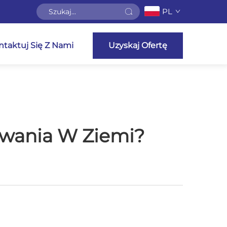
PL
ntaktuj Się Z Nami
Uzyskaj Ofertę
lowania W Ziemi?