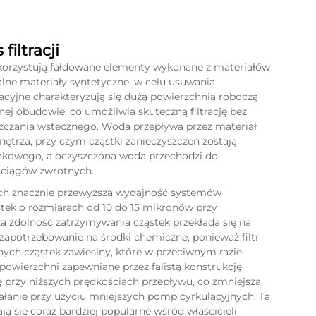
filtracji
orzystują fałdowane elementy wykonane z materiałów
jalne materiały syntetyczne, w celu usuwania
acyjne charakteryzują się dużą powierzchnią roboczą
nej obudowie, co umożliwia skuteczną filtrację bez
szczania wstecznego. Woda przepływa przez materiał
nętrza, przy czym cząstki zanieczyszczeń zostają
ankowego, a oczyszczona woda przechodzi do
rociągów zwrotnych.
ych znacznie przewyższa wydajność systemów
tek o rozmiarach od 10 do 15 mikronów przy
 zdolność zatrzymywania cząstek przekłada się na
zapotrzebowanie na środki chemiczne, ponieważ filtr
nych cząstek zawiesiny, które w przeciwnym razie
powierzchni zapewniane przez falistą konstrukcję
przy niższych prędkościach przepływu, co zmniejsza
ałanie przy użyciu mniejszych pomp cyrkulacyjnych. Ta
ają się coraz bardziej popularne wśród właścicieli