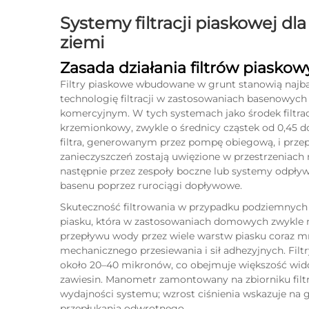
Systemy filtracji piaskowej d
ziemi
Zasada działania filtrów piasko
Filtry piaskowe wbudowane w grunt stanowią najbar
technologię filtracji w zastosowaniach basenowych
komercyjnym. W tych systemach jako środek filtrac
krzemionkowy, zwykle o średnicy cząstek od 0,45 
filtra, generowanym przez pompę obiegową, i przep
zanieczyszczeń zostają uwięzione w przestrzeniach
następnie przez zespoły boczne lub systemy odpływ
basenu poprzez rurociągi dopływowe.
Skuteczność filtrowania w przypadku podziemnych 
piasku, która w zastosowaniach domowych zwykle m
przepływu wody przez wiele warstw piasku coraz mn
mechanicznego przesiewania i sił adhezyjnych. Filt
około 20–40 mikronów, co obejmuje większość wido
zawiesin. Manometr zamontowany na zbiorniku filt
wydajności systemu; wzrost ciśnienia wskazuje na 
przepłukania odwrotnego.