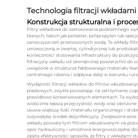
Technologia filtracji wkładami
Konstrukcja strukturalna i proces 
Filtry wkładowe do zastosowania podziemnego wyk
tkanych, takich jak poliester, polipropylen lub spec
zanieczyszczeń przenoszonych wodą. Te wkłady filtr
umieszczoną w zwartej, cylindrycznej lub prostokąt
konieczności stosowania infrastruktury do przeczy
filtracyjny wkładu od zewnętrznej powierzchni do w
uwięzione w strukturze fałdowanego materiału tk
centralnego rdzenia i odpływa dalej w kierunku ru
Wydajność filtracji wkładów do filtrów wbudowan
piaskowych, zwykle pozwalając na zatrzymanie cząs
prawidłowo konserwowanych elementach. Ta wyższa
widocznie lepszą przejrzystość wody oraz obniżone 
usuwa większą ilość materiału organicznego i drob
zużywałyby środek dezynfekcyjny. Zwiększone pole 
wkładu pozwala tym filtrom wbudowanym na pracę 
opór hydrauliczny i umożliwia energooszczędne dzi
zaleta efektywności sprawiła, że filtry z wkładami st