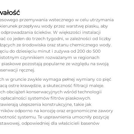
wałość
resowego przemywania wstecznego w celu utrzymania
 kierunek przepływu wody przez warstwę piasku, aby
 odprowadzania ścieków. W większości instalacji
co jeden do trzech tygodni, w zależności od liczby
dzących ze środowiska oraz stanu chemicznego wody.
ciu do dziesięciu minut i zużywa od 200 do 500
y istotnym czynnikiem rozważanym w regionach
y piaskowe pozostają popularne ze względu na swoją
erwacji ręcznej.
ych w gruncie zwykle wymaga pełnej wymiany co pięć
cą ostre krawędzie, a skuteczność filtracji maleje.
ych obciążeń konserwacyjnych wśród technologii
j opłacalności systemów filtrów piaskowych.
awierają ulepszenia konstrukcyjne, takie jak
iorników odporno na korozję oraz ergonomiczne zawory
żywotność systemu. Te usprawnienia umocniły pozycję
dstawowej, odpowiedniej dla właścicieli basenów